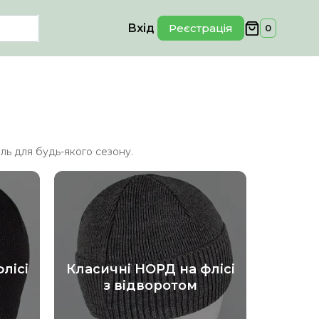
Вхід
Реєстрація
0
ль для будь-якого сезону.
лісі
Класичні НОРД на флісі
з відворотом