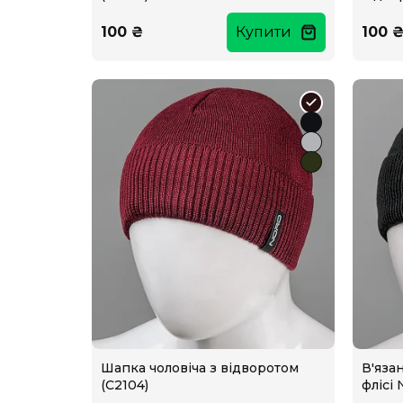
100 ₴
Купити
100 
Шапка чоловіча з відворотом
В'яза
(C2104)
флісі 