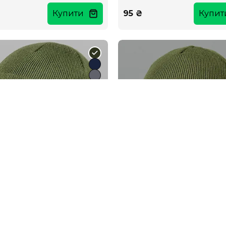
Купити
95 ₴
Купит
 чоловіча з відворотом
Шапка чоловіча повний фл
й фліс (Ded22)