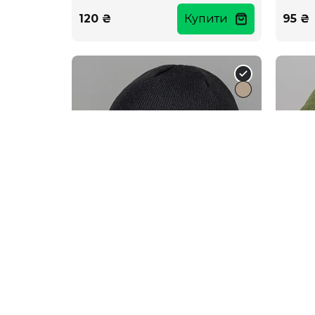
120 ₴
Купити
95 ₴
Подвійна шапка без підкладки
Шапка
повни