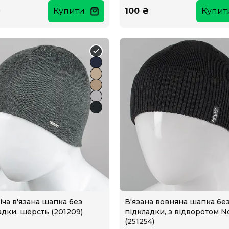
₴
Купити
100 ₴
Купит
іча в'язана шапка без
В'язана вовняна шапка бе
адки, шерсть (201209)
підкладки, з відворотом N
(251254)