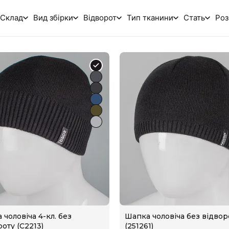
Склад
Вид збірки
Відворот
Тип тканини
Стать
Роз
 чоловіча 4-кл. без
Шапка чоловіча без відвор
роту (С2213)
(251261)