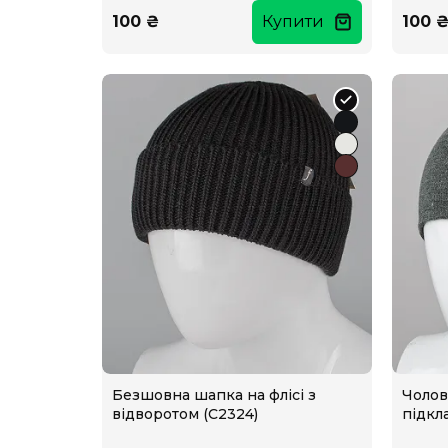
100 ₴
Купити
100 
Безшовна шапка на флісі з
Чолов
відворотом (С2324)
підкл