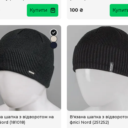
₴
Купити
100 ₴
Купит
на шапка з відворотом на
В'язана шапка з відворото
Nord (181018)
флісі Nord (251252)