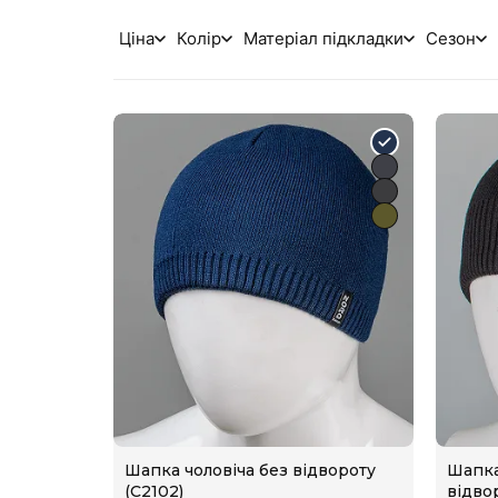
Ціна
Колір
Матеріал підкладки
Сезон
Шапка чоловіча без відвороту
Шапка
(С2102)
відво