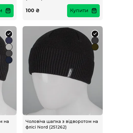
и
100 ₴
Купити
м на
Чоловіча шапка з відворотом на
флісі Nord (251262)