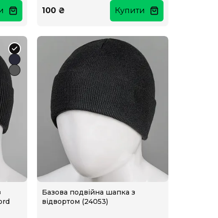
и
100 ₴
Купити
з
Базова подвійна шапка з
ord
відвортом (24053)