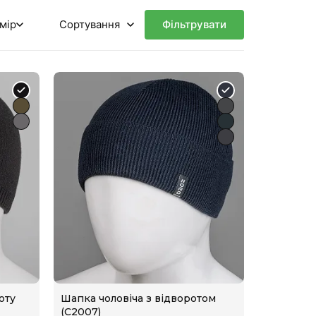
мір
Фільтрувати
оту
Шапка чоловіча з відворотом
(С2007)