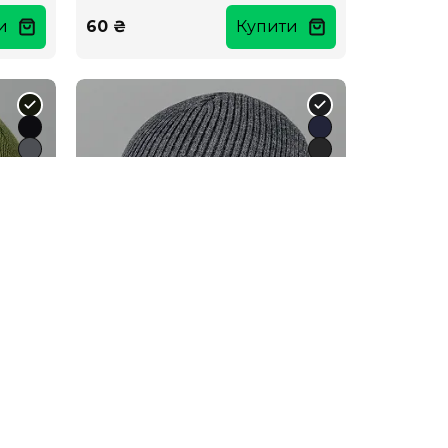
и
60 ₴
Купити
іс
Шапка чоловіча 4-кл. без
відвороту (С2215)