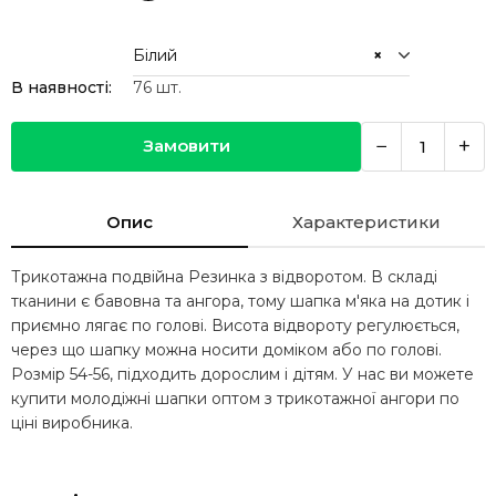
Білий
×
В наявності:
76
шт.
−
+
Замовити
Опис
Характеристики
Трикотажна подвійна Резинка з відворотом. В складі
тканини є бавовна та ангора, тому шапка м'яка на дотик і
приємно лягає по голові. Висота відвороту регулюється,
через що шапку можна носити доміком або по голові.
Розмір 54-56, підходить дорослим і дітям. У нас ви можете
купити молодіжні шапки оптом з трикотажної ангори по
ціні виробника.