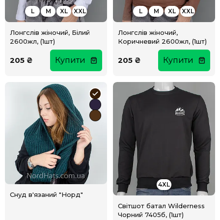
L
M
XL
XXL
L
M
XL
XXL
Лонгслів жіночий, Білий
Лонгслів жіночий,
2600жл, (1шт)
Коричневий 2600жл, (1шт)
205 ₴
Купити
205 ₴
Купити
4XL
Снуд в'язаний "Норд"
Світшот батал Wilderness
Чорний 7405б, (1шт)