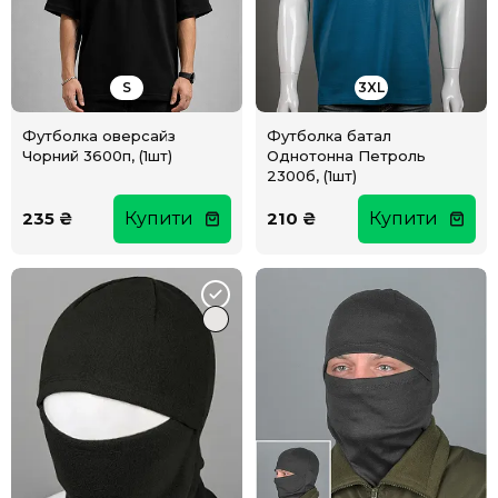
S
3XL
Футболка оверсайз
Футболка батал
Чорний 3600п, (1шт)
Однотонна Петроль
2300б, (1шт)
235 ₴
Купити
210 ₴
Купити