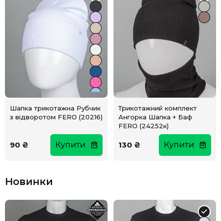
Шапка трикотажна Рубчик
Трикотажний комплект
з відворотом FERO (20216)
Ангорка Шапка + Баф
FERO (24252к)
90 ₴
Купити
130 ₴
Купити
Новинки