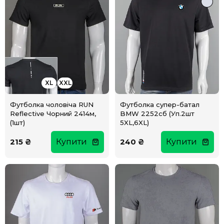
XL
XXL
Футболка чоловіча RUN
Футболка супер-батал
Reflective Чорний 2414м,
BMW 2252сб (Уп.2шт
(1шт)
5XL,6XL)
215 ₴
Купити
240 ₴
Купити