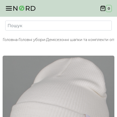
N
RD
0
Головна
›
Головні убори
›
Демісезонні шапки та комплекти опт