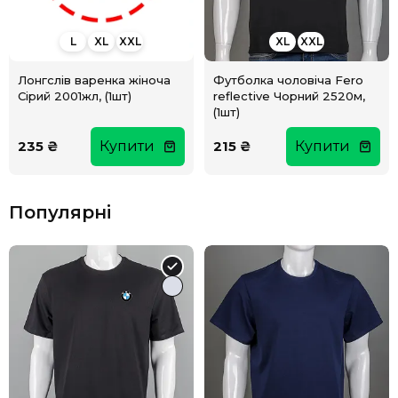
L
XL
XXL
XL
XXL
Лонгслів варенка жіноча
Футболка чоловіча Fero
Сірий 2001жл, (1шт)
reflective Чорний 2520м,
(1шт)
235 ₴
Купити
215 ₴
Купити
Популярні