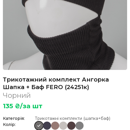
Трикотажний комплект Ангорка
Шапка + Баф FERO (24251к)
Чорний
135
₴/за шт
Категорія:
Трикотажні комплекти (шапка+баф)
Колір: