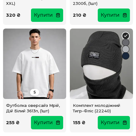
XXL)
2300б, (1шт)
320 ₴
Купити
210 ₴
Купити
S
Футболка оверсайз Мрій,
Комплект молодіжний
Дій Білий 3613п, (1шт)
Тигр-Фліс (22240)
255 ₴
Купити
155 ₴
Купити