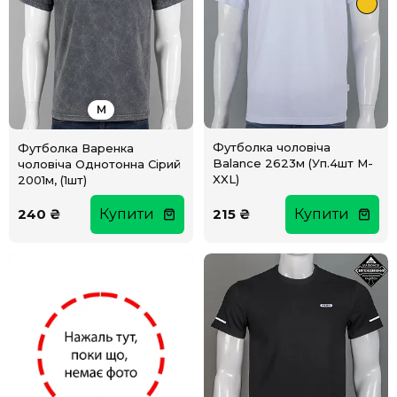
M
Футболка чоловіча
Футболка Варенка
Balance 2623м (Уп.4шт M-
чоловіча Однотонна Сірий
XXL)
2001м, (1шт)
240 ₴
Купити
215 ₴
Купити