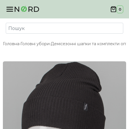
N
RD
0
Головна
›
Головні убори
›
Демісезонні шапки та комплекти опт