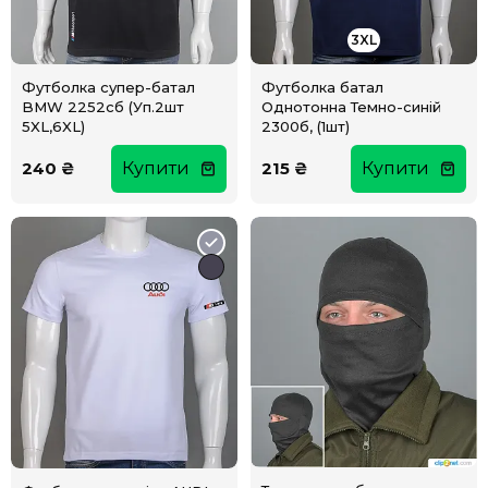
3XL
Футболка супер-батал
Футболка батал
BMW 2252сб (Уп.2шт
Однотонна Темно-синій
5XL,6XL)
2300б, (1шт)
240 ₴
Купити
215 ₴
Купити