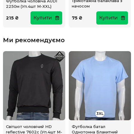
Трикотажна балаклава з
Футболка чоловіча AUDI
начосом
2250м (Уп.4шт M-XXL)
215 ₴
Купити
75 ₴
Купити
Ми рекомендуємо
3XL
Світшот чоловічий HD
Футболка батал
reflective 7602с (Уп.4шт M-
Однотонна Блакитний