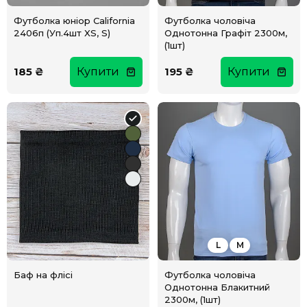
Футболка юніор California
Футболка чоловіча
2406п (Уп.4шт XS, S)
Однотонна Графіт 2300м,
(1шт)
185 ₴
Купити
195 ₴
Купити
L
M
Баф на флісі
Футболка чоловіча
Однотонна Блакитний
2300м, (1шт)