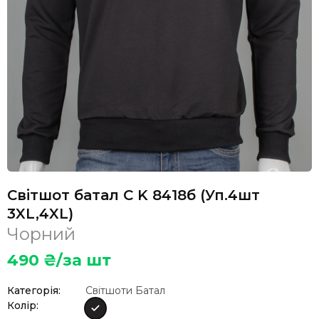
Світшот батал C K 8418б (Уп.4шт
3XL,4XL)
Чорний
490
₴/за шт
Категорія:
Світшоти Батал
Колір: