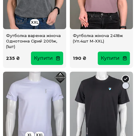
XXL
Футболка варенка жіноча
Футболка жіноча 2418ж
Однотонна Сірий 2001ж,
(Уп.4шт M-XXL)
(1шт)
235 ₴
Купити
190 ₴
Купити
XL
XXL