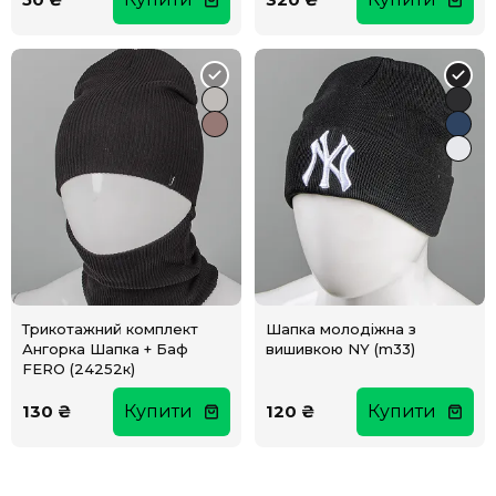
Трикотажний комплект
Шапка молодіжна з
Ангорка Шапка + Баф
вишивкою NY (m33)
FERO (24252к)
130 ₴
Купити
120 ₴
Купити