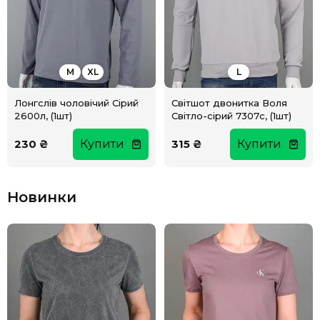
M
XL
L
Лонгслів чоловічий Сірий
Світшот двонитка Воля
2600л, (1шт)
Світло-сірий 7307с, (1шт)
230 ₴
Купити
315 ₴
Купити
Новинки