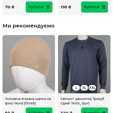
70 ₴
Купити
195 ₴
Купити
Ми рекомендуємо
L
XL
XXL
Чоловіча в'язана шапка на
Світшот двонитка Тризуб
флісі Nord (15046)
Сірий 7401с, (1шт)
50 ₴
Купити
320 ₴
Купити