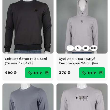
L
M
XL
XXL
Світшот батал N B 8419б
Худі двонитка Тризуб
(Уп.4шт 3XL,4XL)
Світло-сірий 9451с, (1шт)
490 ₴
Купити
370 ₴
Купити