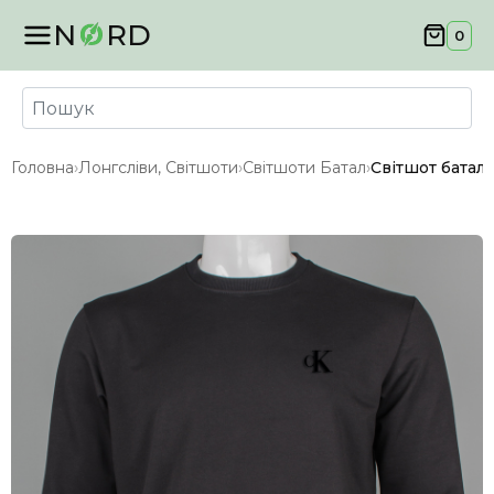
N
RD
0
Головна
›
Лонгсліви, Світшоти
›
Світшоти Батал
›
Світшот батал 