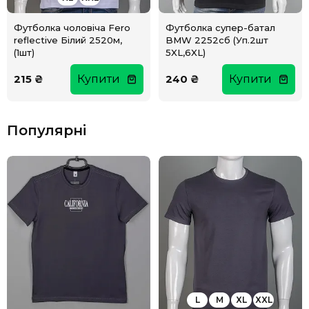
Футболка чоловіча Fero
Футболка супер-батал
reflective Білий 2520м,
BMW 2252сб (Уп.2шт
(1шт)
5XL,6XL)
215 ₴
Купити
240 ₴
Купити
Популярні
L
M
XL
XXL