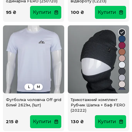
одинарна FERO (250720)
відвороту (С2213)
95 ₴
Купити
100 ₴
Купити
L
M
Футболка чоловіча Off grid
Трикотажний комплект
Білий 2621м, (1шт)
Рубчик Шапка + Баф FERO
(20222)
215 ₴
Купити
130 ₴
Купити