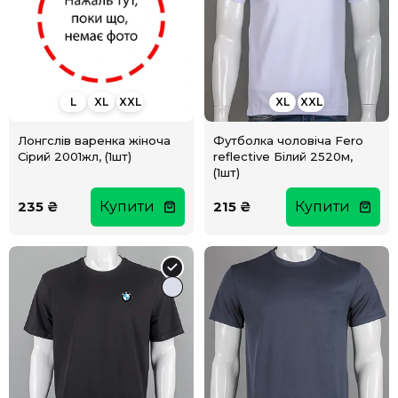
L
XL
XXL
XL
XXL
Лонгслів варенка жіноча
Футболка чоловіча Fero
Сірий 2001жл, (1шт)
reflective Білий 2520м,
(1шт)
235 ₴
Купити
215 ₴
Купити