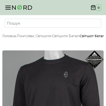
N
RD
0
Головна
›
Лонгсліви, Світшоти
›
Світшоти Батал
›
Світшот батал 