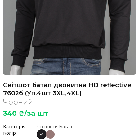
Світшот батал двонитка HD reflective
7602б (Уп.4шт 3XL,4XL)
Чорний
340
₴/за шт
Категорія:
Світшоти Батал
Колір: