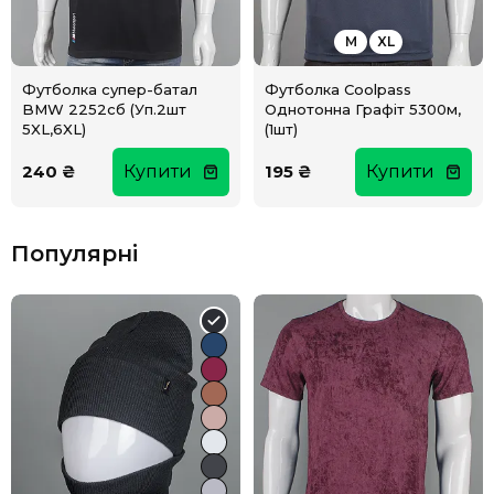
M
XL
Футболка супер-батал
Футболка Coolpass
BMW 2252сб (Уп.2шт
Однотонна Графіт 5300м,
5XL,6XL)
(1шт)
240 ₴
Купити
195 ₴
Купити
Популярні