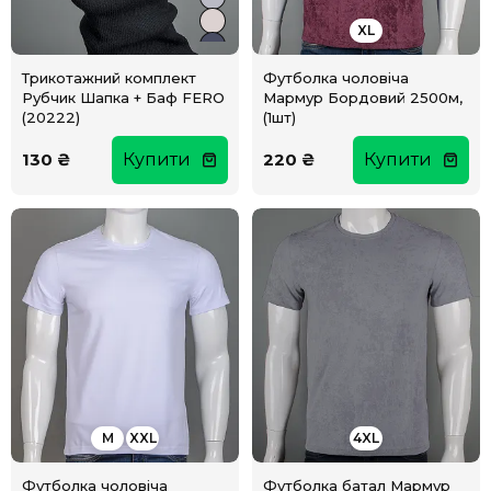
XL
Трикотажний комплект
Футболка чоловіча
Рубчик Шапка + Баф FERO
Мармур Бордовий 2500м,
(20222)
(1шт)
130 ₴
Купити
220 ₴
Купити
M
XXL
4XL
Футболка чоловіча
Футболка батал Мармур