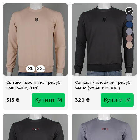
XL
XXL
Світшот двонитка Тризуб
Світшот чоловічий Тризуб
Таш 7401с, (1шт)
7401с (Уп.4шт M-XXL)
315 ₴
Купити
320 ₴
Купити