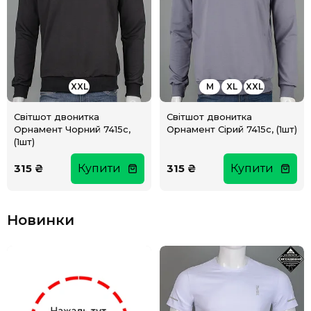
XXL
M
XL
XXL
Світшот двонитка
Світшот двонитка
Орнамент Чорний 7415с,
Орнамент Сірий 7415с, (1шт)
(1шт)
315 ₴
Купити
315 ₴
Купити
Новинки