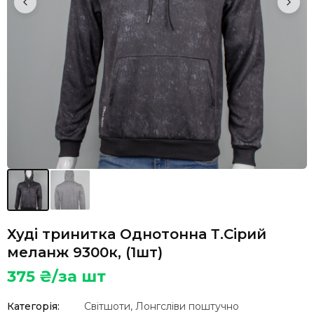
Худі тринитка Однотонна Т.Сірий
меланж 9300к, (1шт)
375
₴/за шт
Категорія:
Світшоти, Лонгсліви поштучно