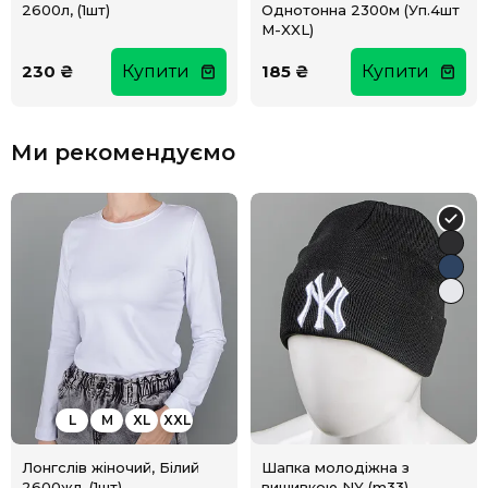
2600л, (1шт)
Однотонна 2300м (Уп.4шт
M-XXL)
230 ₴
Купити
185 ₴
Купити
Ми рекомендуємо
L
M
XL
XXL
Лонгслів жіночий, Білий
Шапка молодіжна з
2600жл, (1шт)
вишивкою NY (m33)