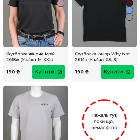
Футболка жіноча Мрій
Футболка юніор Why Not
2618ж (Уп.4шт M-XXL)
2614п (Уп.4шт XS, S)
190 ₴
Купити
190 ₴
Купити