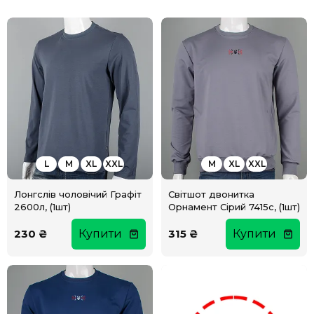
L
M
XL
XXL
M
XL
XXL
Лонгслів чоловічий Графіт
Світшот двонитка
2600л, (1шт)
Орнамент Сірий 7415с, (1шт)
230 ₴
Купити
315 ₴
Купити