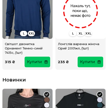
L
XL
XXL
L
XXL
Лонгслів варенка жіноча
Світшот двонитка
Сірий 2001жл, (1шт)
Орнамент Темно-синій
7415с, (1шт)
315 ₴
Купити
235 ₴
Купити
Новинки