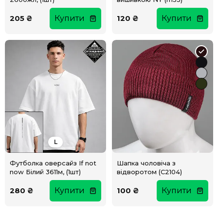
205 ₴
Купити
120 ₴
Купити
L
Футболка оверсайз If not
Шапка чоловіча з
now Білий 3611м, (1шт)
відворотом (C2104)
280 ₴
Купити
100 ₴
Купити