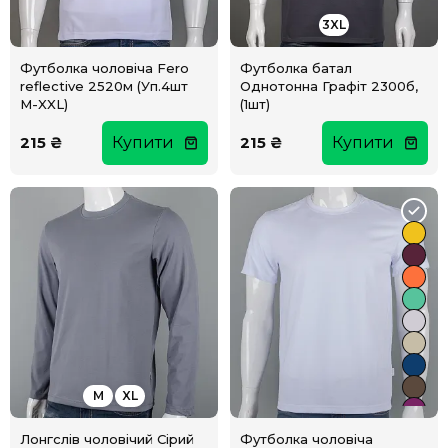
3XL
Футболка чоловіча Fero
Футболка батал
reflective 2520м (Уп.4шт
Однотонна Графіт 2300б,
M-XXL)
(1шт)
215 ₴
Купити
215 ₴
Купити
M
XL
Лонгслів чоловічий Сірий
Футболка чоловіча