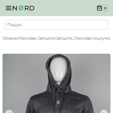
N
RD
0
Головна
›
Лонгсліви, Світшоти
›
Світшоти, Лонгсліви поштучно
›