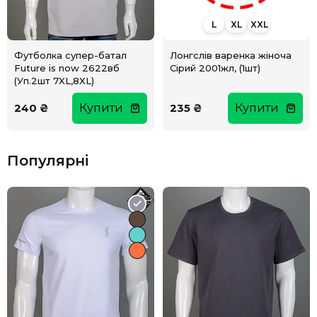
L
XL
XXL
Лонгслів варенка жіноча
Футболка супер-батал
Сірий 2001жл, (1шт)
Future is now 2622вб
(Уп.2шт 7XL,8XL)
240 ₴
Купити
235 ₴
Купити
Популярні