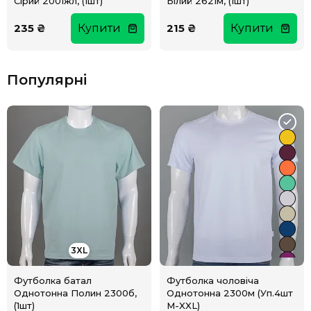
Сірий 2001жл, (1шт)
Білий 2621м, (1шт)
235 ₴
Купити
215 ₴
Купити
Популярні
3XL
Футболка батал
Футболка чоловіча
Однотонна Полин 2300б,
Однотонна 2300м (Уп.4шт
(1шт)
M-XXL)