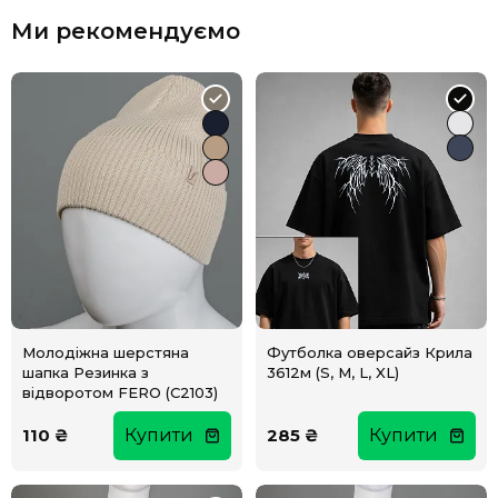
Ми рекомендуємо
Молодіжна шерстяна
Футболка оверсайз Крила
шапка Резинка з
3612м (S, M, L, XL)
відворотом FERO (С2103)
110 ₴
Купити
285 ₴
Купити