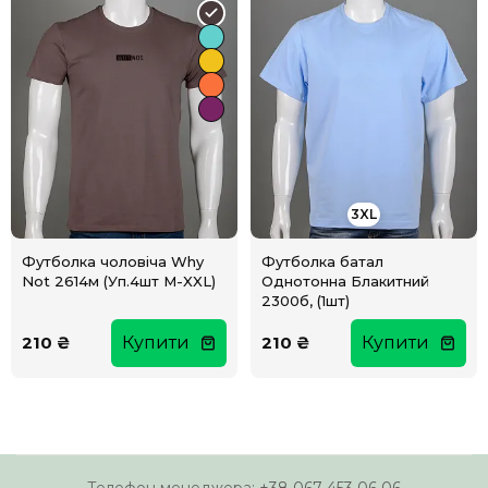
3XL
Футболка чоловіча Why
Футболка батал
Not 2614м (Уп.4шт M-XXL)
Однотонна Блакитний
2300б, (1шт)
210 ₴
Купити
210 ₴
Купити