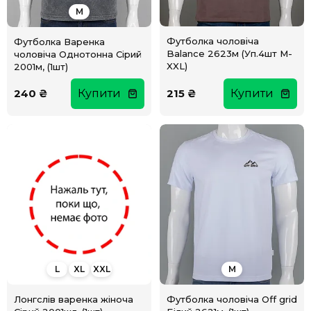
M
Футболка чоловіча
Футболка Варенка
Balance 2623м (Уп.4шт M-
чоловіча Однотонна Сірий
XXL)
2001м, (1шт)
240 ₴
Купити
215 ₴
Купити
L
XL
XXL
M
Лонгслів варенка жіноча
Футболка чоловіча Off grid