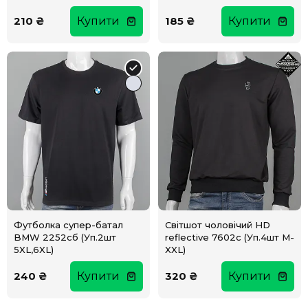
210 ₴
Купити
185 ₴
Купити
Футболка супер-батал
Світшот чоловічий HD
BMW 2252сб (Уп.2шт
reflective 7602с (Уп.4шт M-
5XL,6XL)
XXL)
240 ₴
Купити
320 ₴
Купити