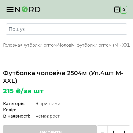
N
RD
0
Головна
›
Футболки оптом
›
Чоловічі футболки оптом (M - XXL)
›
Футболка чоловіча 2504м (Уп.4шт M-
XXL)
215
₴/за шт
Категорія:
З принтами
Колір:
В наявності:
немає
рост.
−
+
Замовити