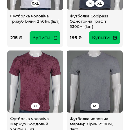
XXL
M
XL
Футболка чоловіча
Футболка Coolpass
Тризуб Білий 2401м, (1шт)
Однотонна Графіт
5300м, (1шт)
215 ₴
Купити
195 ₴
Купити
XL
M
Футболка чоловіча
Футболка чоловіча
Мармур Бордовий
Мармур Сірий 2500м,
2500м, (1шт)
(1шт)