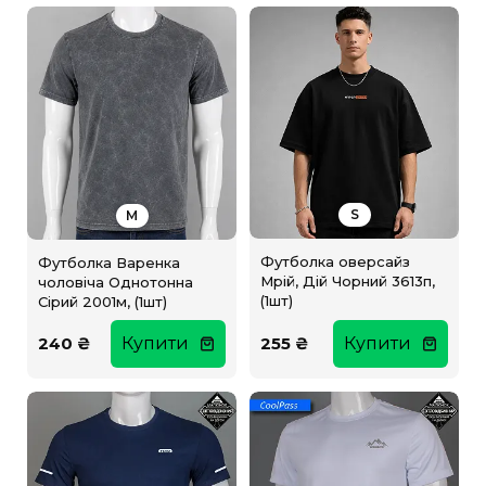
S
M
Футболка оверсайз
Футболка Варенка
Мрій, Дій Чорний 3613п,
чоловіча Однотонна
(1шт)
Сірий 2001м, (1шт)
240 ₴
Купити
255 ₴
Купити