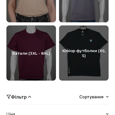
Юніор футболки (XS,
Батали (3XL - 8XL)
S)
Фільтр
Ціна