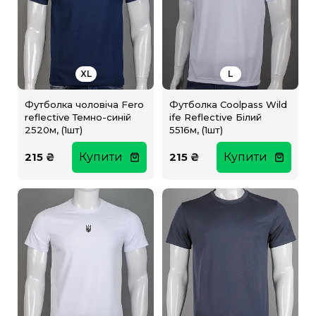
XL
L
Футболка чоловіча Fero
Футболка Coolpass Wild
reflective Темно-синій
ife Reflective Білий
2520м, (1шт)
5516м, (1шт)
215 ₴
Купити
215 ₴
Купити