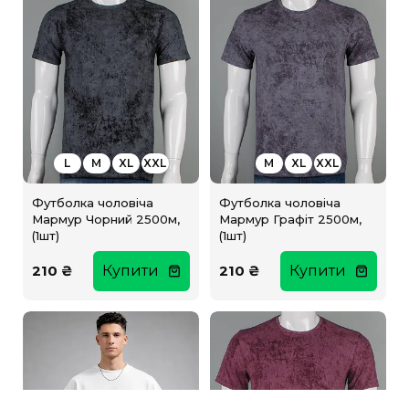
L
M
XL
XXL
M
XL
XXL
Футболка чоловіча
Футболка чоловіча
Мармур Чорний 2500м,
Мармур Графіт 2500м,
(1шт)
(1шт)
210 ₴
Купити
210 ₴
Купити