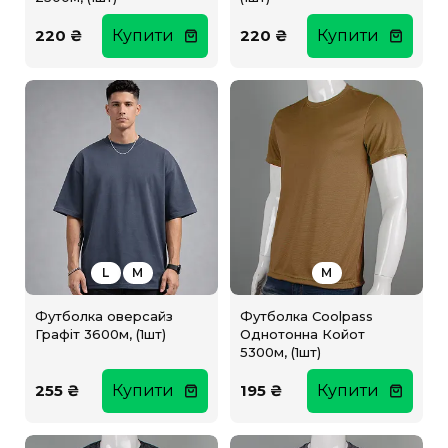
220 ₴
Купити
220 ₴
Купити
L
M
M
Футболка оверсайз
Футболка Coolpass
Графіт 3600м, (1шт)
Однотонна Койот
5300м, (1шт)
255 ₴
Купити
195 ₴
Купити