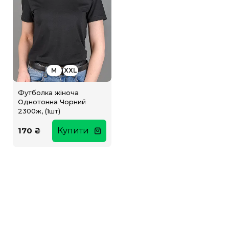
M
XXL
Футболка жіноча
Однотонна Чорний
2300ж, (1шт)
170 ₴
Купити