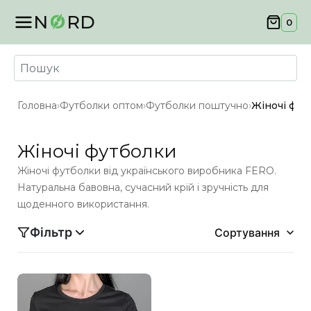
N
RD
0
Головна
›
Футболки оптом
›
Футболки поштучно
›
Жіночі фут
Жіночі футболки
Жіночі футболки від українського виробника FERO.
Натуральна бавовна, сучасний крій і зручність для
щоденного використання.
Фільтр