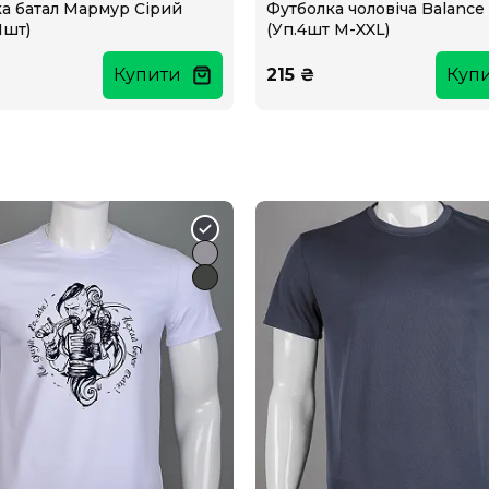
а батал Мармур Сірий
Футболка чоловіча Balance
1шт)
(Уп.4шт M-XXL)
Купити
215 ₴
Куп