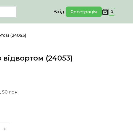
Вхід
Реєстрація
0
том (24053)
 відвортом (24053)
 50 грн
+