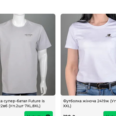
а супер-батал Future is
Футболка жіноча 2419ж (У
2вб (Уп.2шт 7XL,8XL)
XXL)