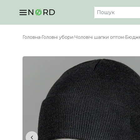
N
RD
Головна
›
Головні убори
›
Чоловічі шапки оптом
›
Бюджет