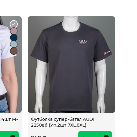
п.4шт M-
Футболка супер-батал AUDI
2250вб (Уп.2шт 7XL,8XL)