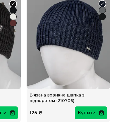
В'язана вовняна шапка з
відворотом (210706)
ити
125 ₴
Купити