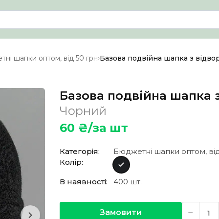
ні шапки оптом, від 50 грн
›
Базова подвійна шапка з відвор
Базова подвійна шапка з
Чорний
60
₴/за шт
Категорія:
Бюджетні шапки оптом, від
Колір:
В наявності:
400
шт.
−
Замовити