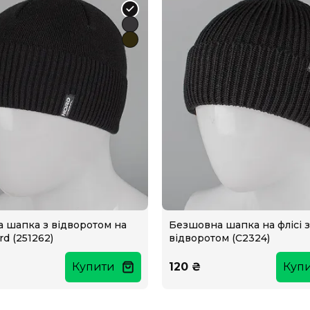
а шапка з відворотом на
Безшовна шапка на флісі з
rd (251262)
відворотом (С2324)
Купити
120 ₴
Куп