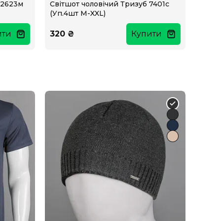
 2623м
Світшот чоловічий Тризуб 7401с
(Уп.4шт M-XXL)
ити
320 ₴
Купити