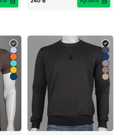
ити
240 ₴
Купити