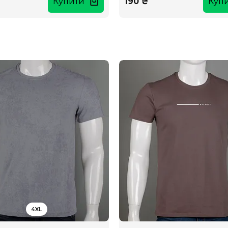
Купити
190 ₴
Куп
4XL