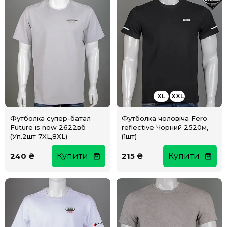
XL
XXL
Футболка супер-батал
Футболка чоловіча Fero
Future is now 2622вб
reflective Чорний 2520м,
(Уп.2шт 7XL,8XL)
(1шт)
240 ₴
Купити
215 ₴
Купити