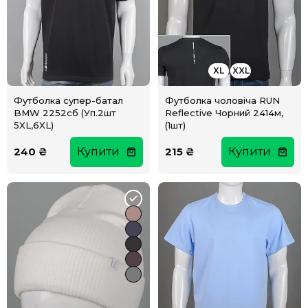
XL
XXL
Футболка супер-батал
Футболка чоловіча RUN
BMW 2252сб (Уп.2шт
Reflective Чорний 2414м,
5XL,6XL)
(1шт)
240 ₴
Купити
215 ₴
Купити