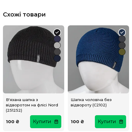
Схожі товари
В'язана шапка з
Шапка чоловіча без
відворотом на флісі Nord
відвороту (С2102)
(251252)
100 ₴
Купити
100 ₴
Купити