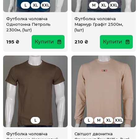
L
XL
XXL
M
XL
XXL
Футболка чоловіча
Футболка чоловіча
Однотонна Петроль
Мармур Графіт 2500м,
2300м, (1шт)
(1шт)
195 ₴
Купити
210 ₴
Купити
L
L
M
XL
XXL
Футболка чоловіча
Світшот двонитка