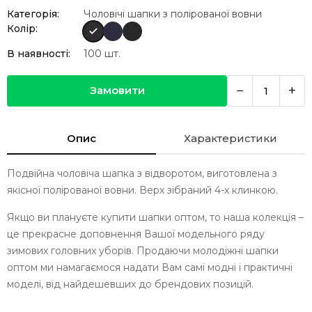
Категорія:
Чоловічі шапки з полірованої вовни
Колір:
В наявності:
100
шт.
−
+
Замовити
Опис
Характеристики
Подвійна чоловіча шапка з відворотом, виготовлена з
якісної полірованої вовни. Верх зібраний 4-х клинкою.
Якщо ви плануєте купити шапки оптом, то наша колекція –
це прекрасне доповнення Вашої модельного ряду
зимових головних уборів. Продаючи молодіжні шапки
оптом ми намагаємося надати Вам самі модні і практичні
моделі, від найдешевших до брендових позицій.