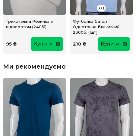
3XL
Трикотажна Резинка з
Футболка батал
відворотом (24051)
Однотонна Блакитний
2300б, (1шт)
95 ₴
Купити
210 ₴
Купити
Ми рекомендуємо